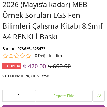
2026 (Mayıs’a kadar) MEB
Örnek Soruları LGS Fen
Bilimleri Çalışma Kitabı 8.Sınıf
A4 RENKLİ Baskı
Barkod
:
9786254625473
0 Değerlendirme
₺ 420.00
₺ 600.00
%30 İndirim
SKU
MEBlgsFENÇKTurkuazSB
Sepete Ekle