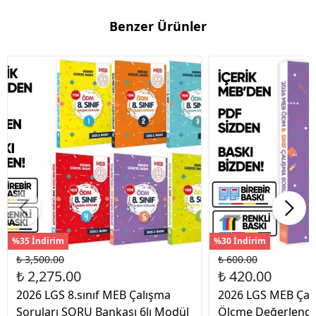
Benzer Ürünler
%35 İndirim
%30 İndirim
₺ 3,500.00
₺ 600.00
₺ 2,275.00
₺ 420.00
2026 LGS 8.sınıf MEB Çalışma
2026 LGS MEB Çalı
Soruları SORU Bankası 6lı Modül
Ölçme Değerlendi